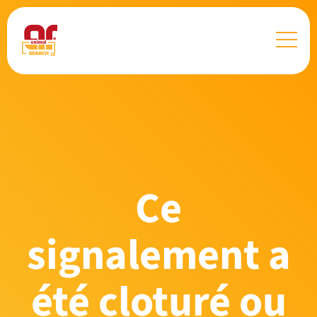
Ce
signalement a
été cloturé ou