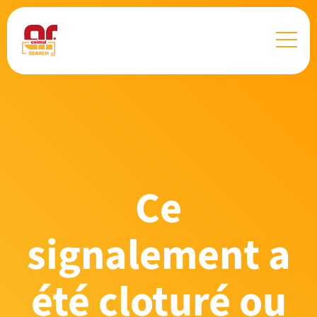
Ce
signalement a
été cloturé ou