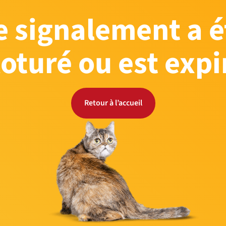
e signalement a é
loturé ou est expi
Retour à l’accueil