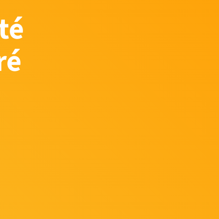
té
ré