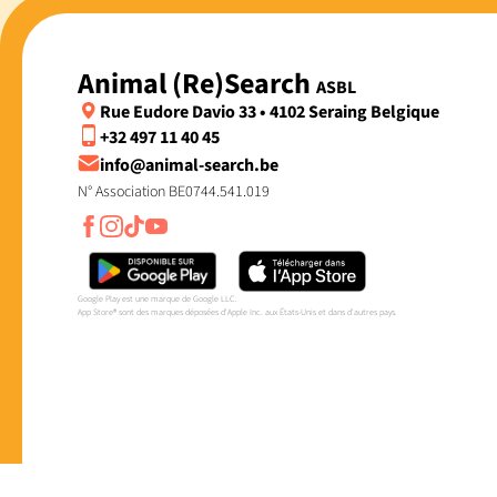
Animal (Re)Search
ASBL
Rue Eudore Davio 33 • 4102 Seraing Belgique
+32 497 11 40 45
info@animal-search.be
N° Association BE0744.541.019
Google Play est une marque de Google LLC.
App Store® sont des marques déposées d'Apple Inc. aux États-Unis et dans d'autres pays.