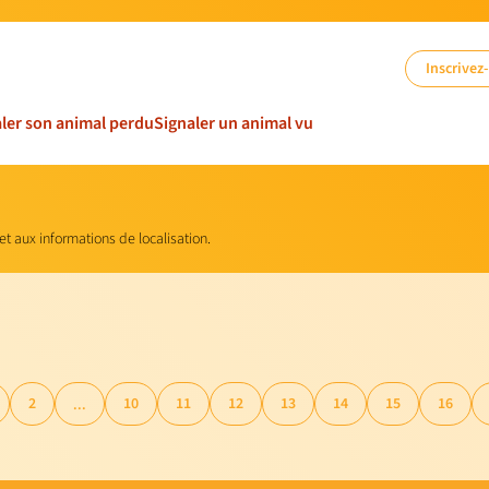
Inscrivez
ler son animal perdu
Signaler un animal vu
 et aux informations de localisation.
2
10
11
12
13
14
15
16
...