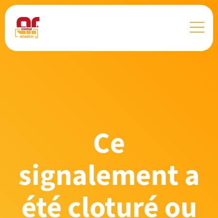
Ce
signalement a
été cloturé ou