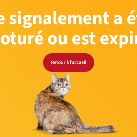
e signalement a é
loturé ou est expi
Retour à l’accueil