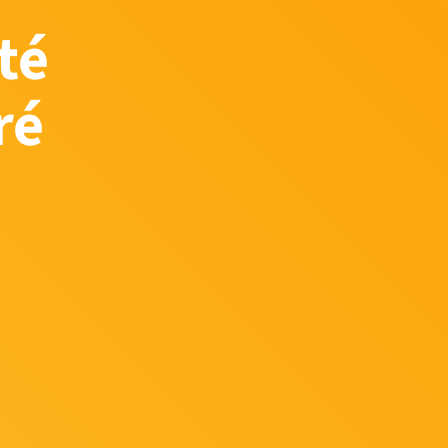
té
ré