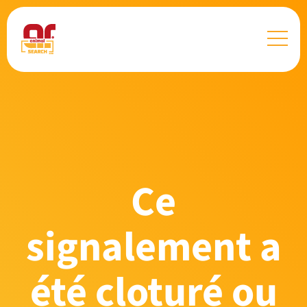
Ce
signalement a
été cloturé ou