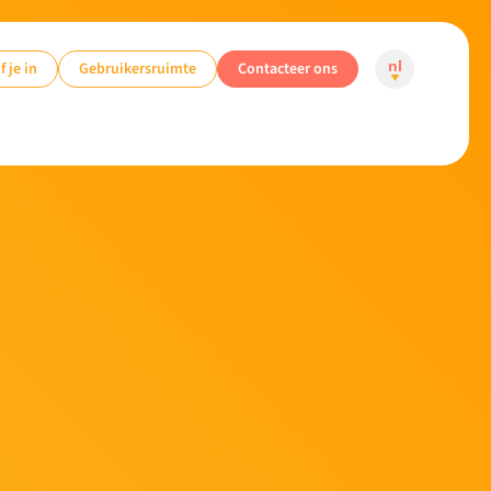
f je in
Gebruikersruimte
Contacteer ons
nl