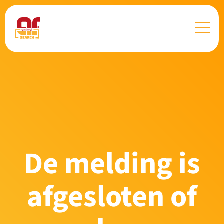
De melding is
afgesloten of