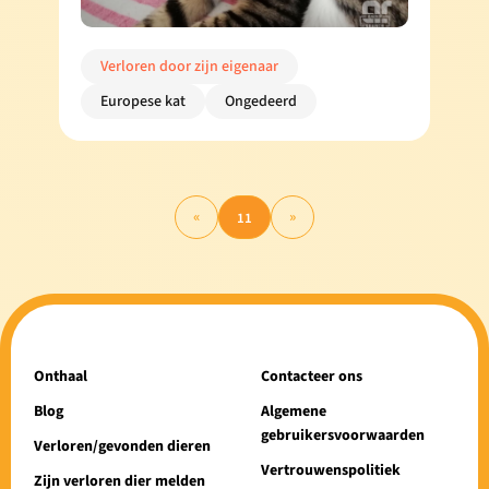
Verloren door zijn eigenaar
Europese kat
Ongedeerd
«
»
11
Onthaal
Contacteer ons
Blog
Algemene
gebruikersvoorwaarden
Verloren/gevonden dieren
Vertrouwenspolitiek
Zijn verloren dier melden