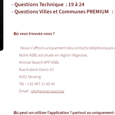
- Questions Technique : 19 à 24
- Questions Villes et Communes PREMIUM : 
1.
Où vous trouvez-vous ?
Nous n’offrons uniquement des contacts téléphoniques e
Notre ASBL est située en région liégeoise,
Animal Search APP ASBL
Rue Eudore Davio 33
4102 Seraing
Tél : +32 497 11 40 45
Email :
info@animal-search.be
2.
Où peut-on utiliser l’application ? partout ou uniquement 