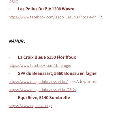
lng=fr
-
Les Poilus Du Blé 1300 Wavre
https://www.facebook.com/lespoilusduble/?locale=fr_FR
NAMUR :
-
La Croix Bleue 5150 Floriffoux
https://www.facebook.com/cbfrefuge/
-
SPA du Beaussart, 5660 Boussu en fagne
Les Adoptions:
https://www.refugedubeaussart.be/
https://www.refugedubeaussart.be/28-2/
-
Equi Rêve, 5140 Sombreffe
https://www.equireve.org/