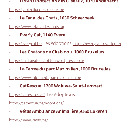
-
LRBPO Protection des Oiseaux, 1070 Anderlecht
https://protectiondesoiseaux.be
-
Le Fanal des Chats, 1030 Schaerbeek
https://www.lefanaldeschats.org
-
Ever'y Cat, 1140 Evere
Les Adoptions:
https://everycat.be
https://everycat.be/adopter
-
Les Chatons de Chabidou, 1000 Bruxelles
https://chatonsdechabidou.wordpress.com/
-
La Ferme du parc Maximilien, 1000 Bruxelles
https://www.lafermeduparcmaximilien.be
-
CatRescue, 1200 Woluwe-Saint-Lambert
Les Adoptions:
https://catrescue.be/
https://catrescue.be/adoptions/
-
Vétas Ambulance Animalière,
9160 Lokeren
https://www.vetas.be/