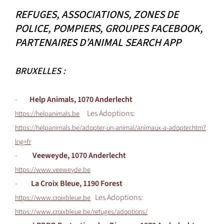
REFUGES, ASSOCIATIONS, ZONES DE
POLICE, POMPIERS, GROUPES FACEBOOK,
PARTENAIRES D’ANIMAL SEARCH APP
BRUXELLES :
-
Help Animals, 1070 Anderlecht
Les Adoptions:
https://helpanimals.be
https://helpanimals.be/adopter-un-animal/animaux-a-adopter.htm?
lng=fr
-
Veeweyde, 1070 Anderlecht
https://www.veeweyde.be
-
La Croix Bleue, 1190 Forest
Les Adoptions:
https://www.croixbleue.be
https://www.croixbleue.be/refuges/adoptions/