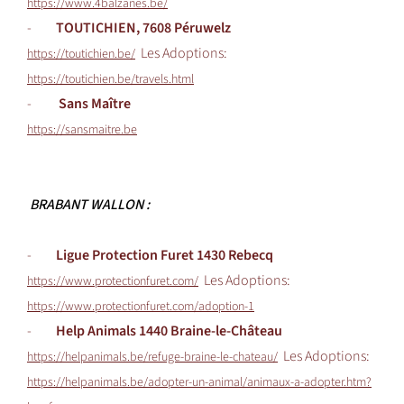
https://www.4balzanes.be/
-
TOUTICHIEN, 7608 Péruwelz
Les Adoptions:
https://toutichien.be/
https://toutichien.be/travels.html
-
Sans Maître
https://sansmaitre.be
BRABANT WALLON :
-
Ligue Protection Furet 1430 Rebecq
Les Adoptions:
https://www.protectionfuret.com/
https://www.protectionfuret.com/adoption-1
-
Help Animals 1440 Braine-le-Château
Les Adoptions:
https://helpanimals.be/refuge-braine-le-chateau/
https://helpanimals.be/adopter-un-animal/animaux-a-adopter.htm?