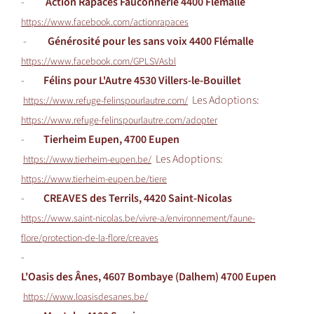
-
Action Rapaces Fauconnerie 4400 Flémalle
https://www.facebook.com/actionrapaces
-
Générosité pour les sans voix 4400 Flémalle
https://www.facebook.com/GPLSVAsbl
-
Félins pour L'Autre 4530 Villers-le-Bouillet
Les Adoptions:
https://www.refuge-felinspourlautre.com/
https://www.refuge-felinspourlautre.com/adopter
-
Tierheim Eupen, 4700 Eupen
Les Adoptions:
https://www.tierheim-eupen.be/
https://www.tierheim-eupen.be/tiere
-
CREAVES des Terrils, 4420 Saint-Nicolas
https://www.saint-nicolas.be/vivre-a/environnement/faune-
flore/protection-de-la-flore/creaves
-
L'Oasis des Ânes, 4607 Bombaye (Dalhem) 4700 Eupen
https://www.loasisdesanes.be/