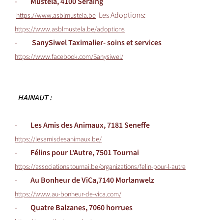
-
Mustela, 4100 Seraing
Les Adoptions:
https://www.asblmustela.be
https://www.asblmustela.be/adoptions
-
SanySiwel Taximalier- soins et services
https://www.facebook.com/Sanysiwel/
HAINAUT :
-
Les Amis des Animaux, 7181 Seneffe
https://lesamisdesanimaux.be/
-
Félins pour L'Autre, 7501 Tournai
https://associations.tournai.be/organizations/felin-pour-l-autre
-
Au Bonheur de ViCa,
7140 Morlanwelz
https://www.au-bonheur-de-vica.com/
-
Quatre Balzanes, 7060 horrues