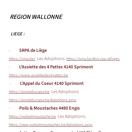
REGION WALLONNE
LIEGE :
-
SRPA de Liège
Les Adoptions:
https://srpa.be/
https://srpa.be/#sp-nos-refuges
-
L'Assiette des 4 Pattes 4140 Sprimont
https://www.assiettedes4pattes.be
-
L'Appel du Coeur 4140 Sprimont
Les Adoptions:
https://appelducoeur.be
https://appelducoeur.be/Adoptions.aspx
-
Poils & Moustaches 4480 Engis
Les Adoptions:
https://poilsetmoustache.be
https://new.poilsetmoustaches.be/Adoptions.aspx