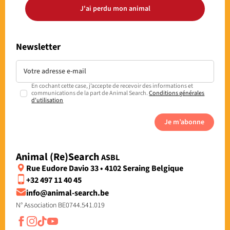
J'ai perdu mon animal
Newsletter
En cochant cette case, j’accepte de recevoir des informations et
communications de la part de Animal Search.
Conditions générales
d'utilisation
Je m’abonne
Animal (Re)Search
ASBL
Rue Eudore Davio 33 • 4102 Seraing Belgique
+32 497 11 40 45
info@animal-search.be
N° Association BE0744.541.019