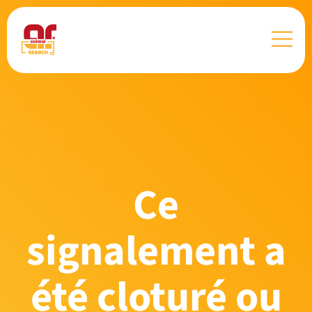
Ce
signalement a
été cloturé ou