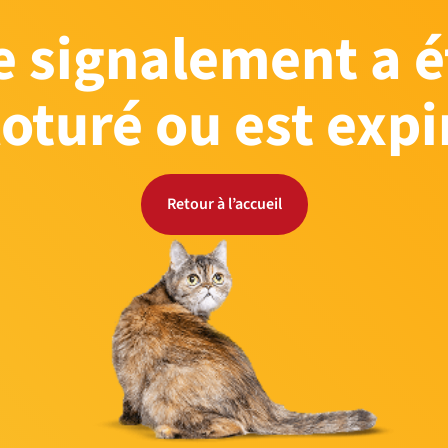
e signalement a é
loturé ou est expi
Retour à l’accueil