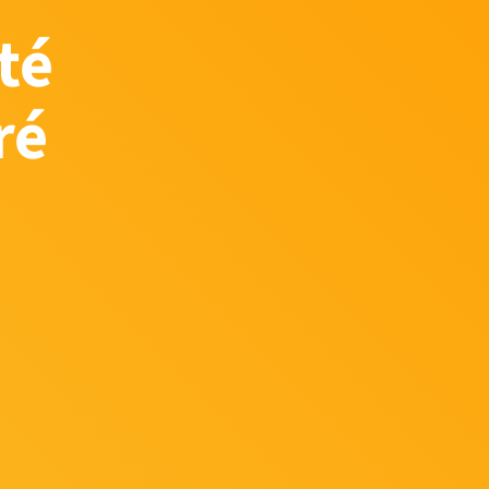
té
ré