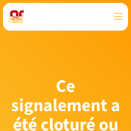
Ce
signalement a
été cloturé ou