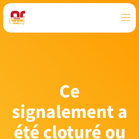
Ce
signalement a
été cloturé ou