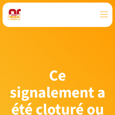
Ce
signalement a
été cloturé ou