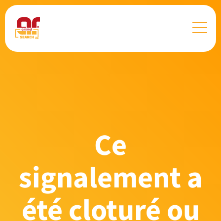
Ce
signalement a
été cloturé ou