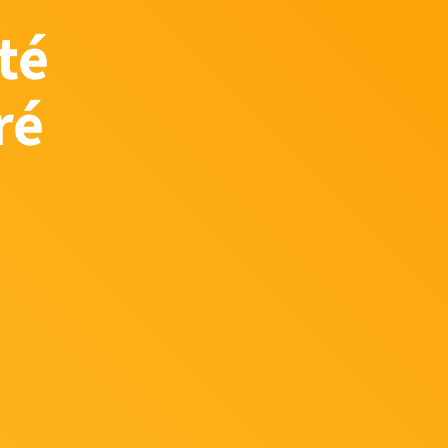
té
ré