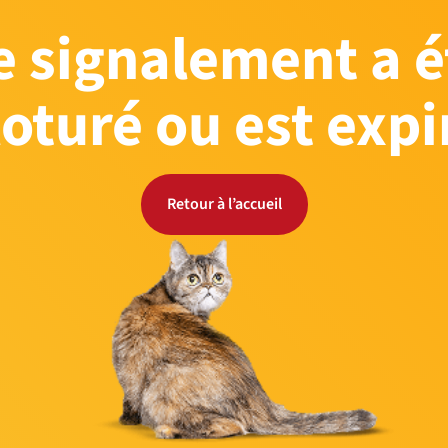
e signalement a é
loturé ou est expi
Retour à l’accueil