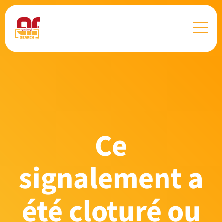
Ce
signalement a
été cloturé ou