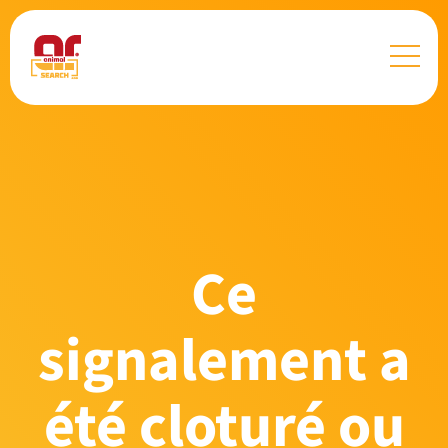
Ce
signalement a
été cloturé ou