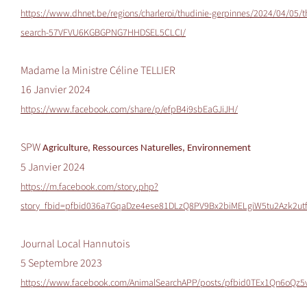
https://www.dhnet.be/regions/charleroi/thudinie-gerpinnes/2024/04/05/thu
search-57VFVU6KGBGPNG7HHDSEL5CLCI/
Madame la Ministre Céline TELLIER
16 Janvier 2024
https://www.facebook.com/share/p/efpB4i9sbEaGJiJH/
SPW
Agriculture, Ressources Naturelles, Environnement
5 Janvier 2024
https://m.facebook.com/story.php?
story_fbid=pfbid036a7GqaDze4ese81DLzQ8PV9Bx2biMELgiW5tu2Azk2ut
Journal Local Hannutois
5 Septembre 2023
https://www.facebook.com/AnimalSearchAPP/posts/pfbid0TEx1Qn6o