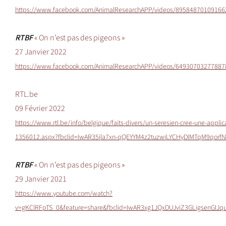
https://www.facebook.com/AnimalResearchAPP/videos/89584870109166
RTBF
« On n’est pas des pigeons »
27 Janvier 2022
https://www.facebook.com/AnimalResearchAPP/videos/64930703277887
RTL.be
09 Février 2022
https://www.rtl.be/info/belgique/faits-divers/un-seresien-cree-une-appli
1356012.aspx?fbclid=IwAR35jla7xn-qQEYYM4z2tuzwjLYCHyDIMTqM9qorf
RTBF
« On n’est pas des pigeons »
29 Janvier 2021
https://www.youtube.com/watch?
v=gKClRFpTS_0&feature=share&fbclid=IwAR3xg1JQxDUJviZ3GLigsenGIJ