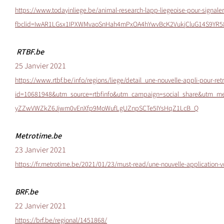
https://www.todayinliege.be/animal-research-lapp-liegeoise-pour-signaler
fbclid=IwAR1LGsx1IPXWMvaoSnHah4mPxOA4hYwvBcK2VukjCluG14S9YR
RTBF.be
25 Janvier 2021
https://www.rtbf.be/info/regions/liege/detail_une-nouvelle-appli-pour-re
id=10681948&utm_source=rtbfinfo&utm_campaign=social_share&utm_
yZZwVWZkZ6Jjwm0vEnXfp9MoWufLgUZnpSCTe5IYsHqZ1LcB_Q
Metrotime.be
23 Janvier 2021
https://fr.metrotime.be/2021/01/23/must-read/une-nouvelle-application-v
BRF.be
22 Janvier 2021
https://brf.be/regional/1451868/