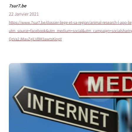
7sur7.be
22 Janvier 2021
https://www.7sur7.be/dossier-liege-et-sa-region/animal-research-l-app-l
utm_source=facebook&utm_medium=social&utm_campaign=socialsharin
QzVa2JMavZgiLVBM3awtsKiqpY