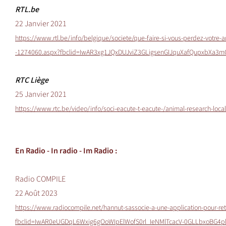
RTL.be
22 Janvier 2021
https://www.rtl.be/info/belgique/societe/que-faire-si-vous-perdez-votre-a
-1274060.aspx?fbclid=IwAR3xg1JQxDUJviZ3GLigsenGIJquXafQupxbXa3m
RTC Liège
25 Janvier 2021
https://www.rtc.be/video/info/soci-eacute-t-eacute-/animal-research-lo
En Radio -
In radio - Im Radio
:
Radio COMPILE
22 Août 2023
https://www.radiocompile.net/hannut-sassocie-a-une-application-pour-re
fbclid=IwAR0eUGDqL6Wxig6gOoWIpElWofS0rl_IeNMlTcacV-0GLLbxoBG4p