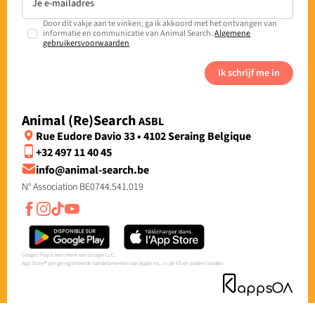
Door dit vakje aan te vinken, ga ik akkoord met het ontvangen van
informatie en communicatie van Animal Search.
Algemene
gebruikersvoorwaarden
Ik schrijf me in
Animal (Re)Search
ASBL
Rue Eudore Davio 33 • 4102 Seraing Belgique
+32 497 11 40 45
info@animal-search.be
N° Association BE0744.541.019
Google Play is een merk van Google LLC.
App Store® zijn geregistreerde handelsmerken van Apple Inc. in de VS en andere landen.