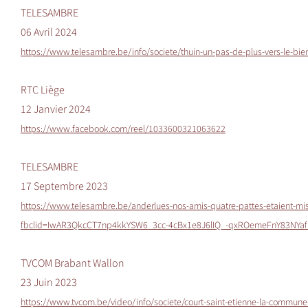
TELESAMBRE
06 Avril 2024
https://www.telesambre.be/info/societe/thuin-un-pas-de-plus-vers-le-bie
RTC Liège
12 Janvier 2024
https://www.facebook.com/reel/1033600321063622
TELESAMBRE
17 Septembre 2023
https://www.telesambre.be/anderlues-nos-amis-quatre-pattes-etaient-mis-
fbclid=IwAR3QkcCT7np4kkYSW6_3cc-4cBx1e8J6lIQ_-qxROemeFnY83NYa
TVCOM Brabant Wallon
23 Juin 2023
https://www.tvcom.be/video/info/societe/court-saint-etienne-la-commune-