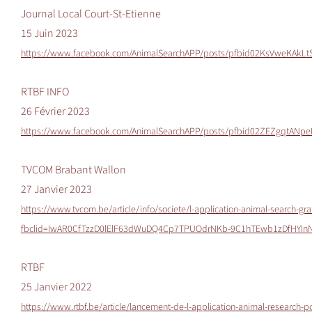
Journal Local Court-St-Etienne
15 Juin 2023
https://www.facebook.com/AnimalSearchAPP/posts/pfbid02KsVweKAk
RTBF INFO
26 Février 2023
https://www.facebook.com/AnimalSearchAPP/posts/pfbid02ZEZgqtAN
TVCOM Brabant Wallon
27 Janvier 2023
https://www.tvcom.be/article/info/societe/l-application-animal-search-gr
fbclid=IwAR0CfTzzD0lElF63dWuDQ4Cp7TPUOdrNKb-9C1hTEwb1zDfHYIn
RTBF
25 Janvier 2022
https://www.rtbf.be/article/lancement-de-l-application-animal-research-