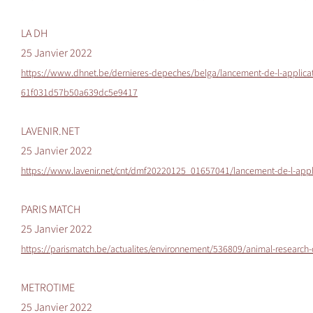
LA DH
25 Janvier 2022
https://www.dhnet.be/dernieres-depeches/belga/lancement-de-l-applicat
61f031d57b50a639dc5e9417
LAVENIR.NET
25 Janvier 2022
https://www.lavenir.net/cnt/dmf20220125_01657041/lancement-de-l-appli
PARIS MATCH
25 Janvier 2022
https://parismatch.be/actualites/environnement/536809/animal-research-ce
METROTIME
25 Janvier 2022