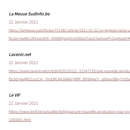
La Meuse Sudinfo.be
22 Janvier 2021
https://lameuse.sudinfo.be/731381/article/2021-01-22/un-liegeois-lance-
fbclid=IwAR1zNV1pUKYn_KhDMQioghCeV0libGi7xezCIjwbnejPrZqwNu6H
Lavenir.net
22 Janvier 2021
https://www.lavenir.net/cnt/dmf20210122_01547729/une-nouvelle-applicat
fbclid=IwAR0ZsszCA-_YXoEMLMUliAiIkQdRK_BYnNjAa7r_u8XwxnBky7sYda
Le VIF
22 Janvier 2021
https://www.levif.be/actualite/belgique/une-nouvelle-application-pour-si
1383401.html