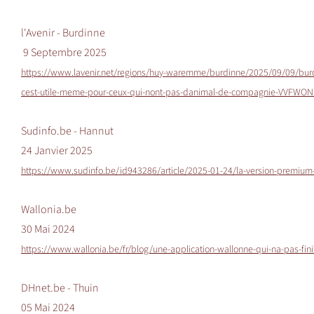
l'Avenir - Burdinne
9 Septembre 2025
https://www.lavenir.net/regions/huy-waremme/burdinne/2025/09/09/burdin
cest-utile-meme-pour-ceux-qui-nont-pas-danimal-de-compagnie-VVFW
Sudinfo.be - Hannut
24 Janvier 2025
https://www.sudinfo.be/id943286/article/2025-01-24/la-version-premium-
Wallonia.be
30 Mai 2024
https://www.wallonia.be/fr/blog/une-application-wallonne-qui-na-pas-finit
DHnet.be - Thuin
05 Mai 2024