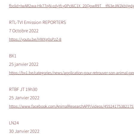
fbclid=IwAR2wa-Hk77qN-cdyYt-y0PcI6C1X_20QpwR9T__tf63eJW2kbVgdg
RTL-TVI Emission REPORTERS
7 Octobre 2022
https://youtu.be/HWXg0sPzZ-8
BX1
25 janvier 2022
https://bx1.be/categories/news/application-pour-retrouver-son-animal-p
RTBF JT 19h30
25 Janvier 2022
https://www.facebook.com/AnimalResearchAPP/videos/45524175382175
LN24
30 Janvier 2022