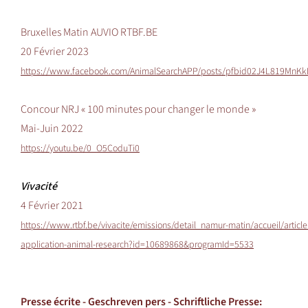
Bruxelles Matin AUVIO RTBF.BE
20 Février 2023
https://www.facebook.com/AnimalSearchAPP/posts/pfbid02J4L819M
Concour NRJ « 100 minutes pour changer le monde »
Mai-Juin 2022
https://youtu.be/0_O5CoduTi0
Vivacité
4 Février 2021
https://www.rtbf.be/vivacite/emissions/detail_namur-matin/accueil/articl
application-animal-research?id=10689868&programId=5533
Presse écrite -
Geschreven pers - Schriftliche Presse
: