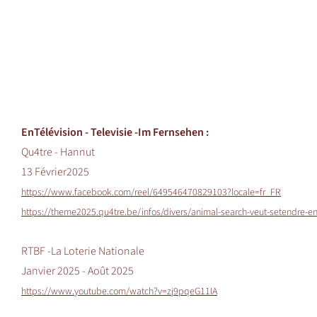
En
Télévision -
Televisie -Im Fernsehen
:
Qu4tre - Hannut
13 Février2025
https://www.facebook.com/reel/649546470829103?locale=fr_FR
https://theme2025.qu4tre.be/infos/divers/animal-search-veut-setendre-e
RTBF -La Loterie Nationale
Janvier 2025 - Août 2025
https://www.youtube.com/watch?v=zj9pqeG11IA