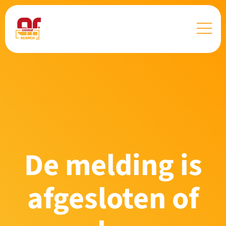
De melding is
afgesloten of