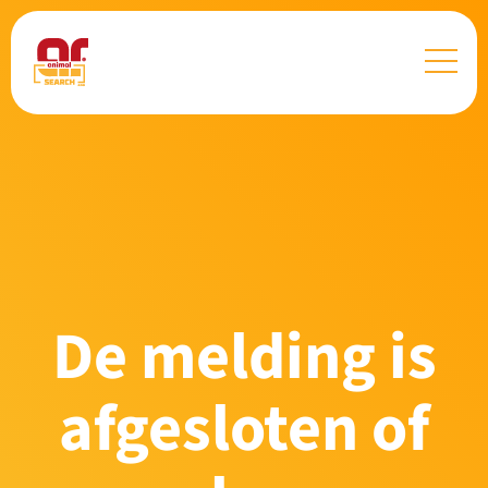
De melding is
afgesloten of