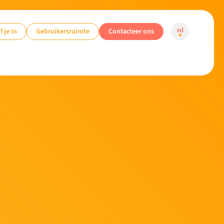
f je in
Gebruikersruimte
Contacteer ons
nl