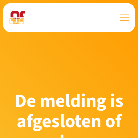
De melding is
afgesloten of