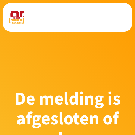
De melding is
afgesloten of