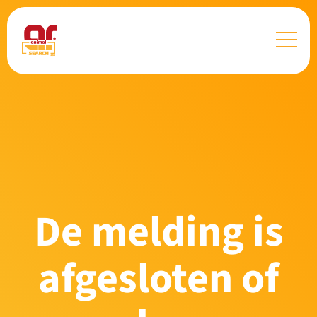
De melding is
afgesloten of