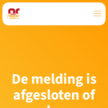
De melding is
afgesloten of