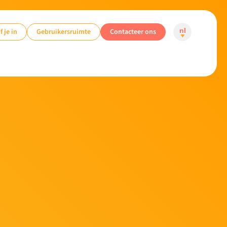
f je in
Gebruikersruimte
Contacteer ons
nl