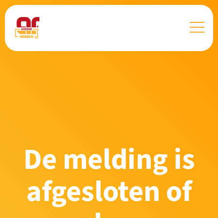
De melding is
afgesloten of