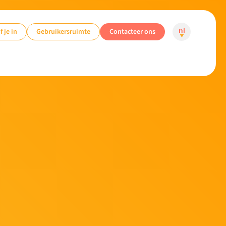
f je in
Gebruikersruimte
Contacteer ons
nl