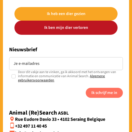
Ik heb een dier gezien
Ik ben mijn dier verloren
Nieuwsbrief
Door dit vakje aan te vinken, ga ik akkoord met het ontvangen van
informatie en communicatie van Animal Search.
Algemene
gebruikersvoorwaarden
Ik schrijf me in
Animal (Re)Search
ASBL
Rue Eudore Davio 33 • 4102 Seraing Belgique
+32 497 11 40 45