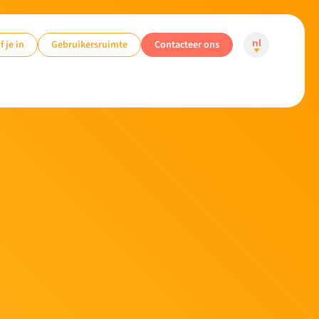
f je in
Gebruikersruimte
Contacteer ons
nl