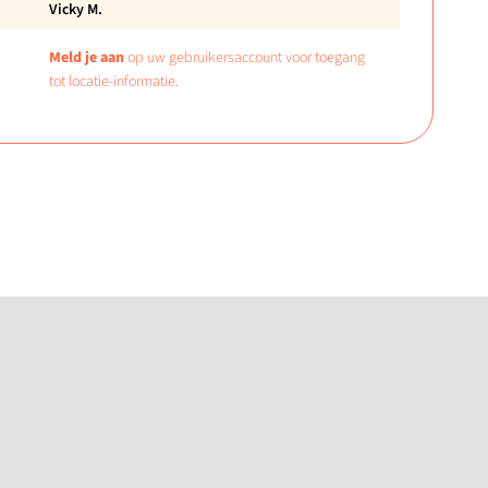
Vicky M.
Meld je aan
op uw gebruikersaccount voor toegang
tot locatie-informatie.