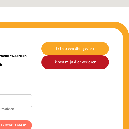
Ik heb een dier gezien
ersvoorwaarden
Ik ben mijn dier verloren
ek
ormatie en
Ik schrijf me in