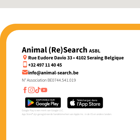
Animal (Re)Search
ASBL
Rue Eudore Davio 33 • 4102 Seraing Belgique
+32 497 11 40 45
info@animal-search.be
N° Association BE0744.541.019
Google Play is een merk van Google LLC.
App Store® zijn geregistreerde handelsmerken van Apple Inc. in de VS en andere landen.