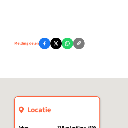
Melding delen
Locatie
Adres
12 Rue Luciflore, 4300