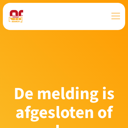
De melding is
afgesloten of