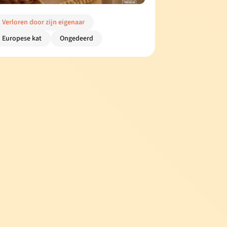
Verloren door zijn eigenaar
Europese kat
Ongedeerd