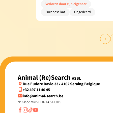
Verloren door zijn eigenaar
Europese kat
Ongedeerd
«
Animal (Re)Search
ASBL
Rue Eudore Davio 33 • 4102 Seraing Belgique
+32 497 11 40 45
info@animal-search.be
N° Association BE0744.541.019