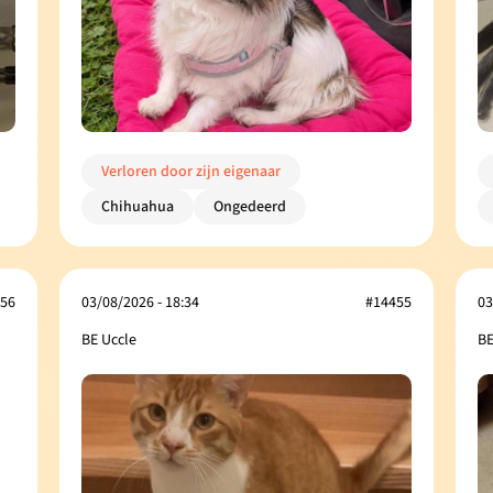
Verloren door zijn eigenaar
Chihuahua
Ongedeerd
56
03/08/2026 - 18:34
#14455
03
BE Uccle
BE