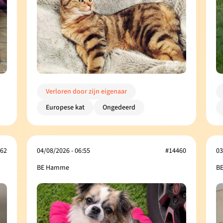
Verloren door zijn eigenaar
Europese kat
Ongedeerd
62
04/08/2026 - 06:55
#14460
03
BE Hamme
BE