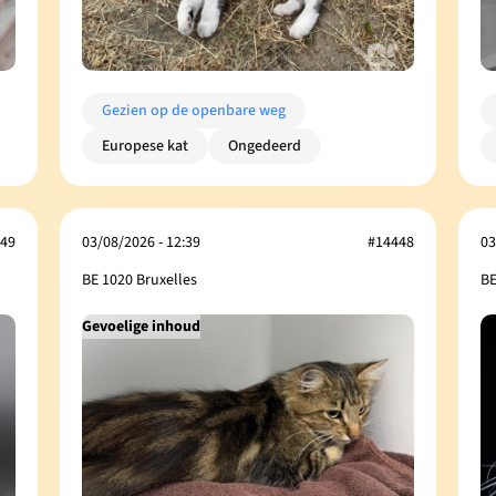
Gezien op de openbare weg
Europese kat
Ongedeerd
49
03/08/2026 - 12:39
#14448
03
BE 1020 Bruxelles
BE
Gevoelige inhoud