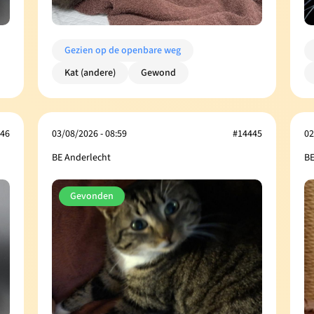
Gezien op de openbare weg
Kat (andere)
Gewond
46
03/08/2026 - 08:59
#14445
02
BE Anderlecht
BE
Gevonden