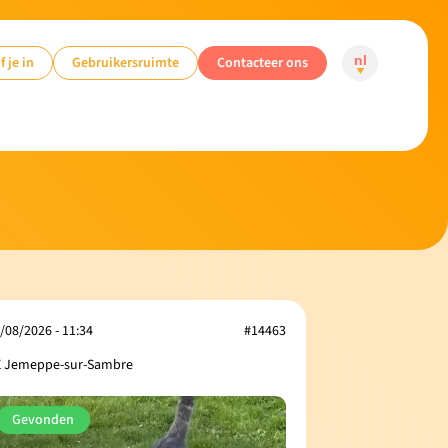
f je in
Gebruikersruimte
Contacteer ons
nl
/08/2026 - 11:34
#14463
 Jemeppe-sur-Sambre
Gevonden