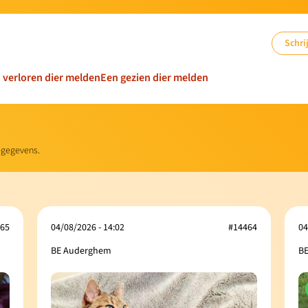
Schrij
n verloren dier melden
Een gezien dier melden
iegegevens.
65
04/08/2026 - 14:02
#14464
04
BE Auderghem
BE