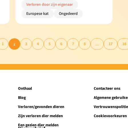
Verloren door zijn eigenaar
Europese kat
Ongedeerd
1
3
4
5
6
7
8
17
18
2
...
Onthaal
Contacteer ons
Blog
Algemene gebruik
Verloren/gevonden dieren
Vertrouwenspoliti
Zijn verloren dier melden
Cookievoorkeuren
Een gezien dier melden