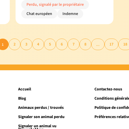
Perdu, signalé par le propriétaire
Chat européen
Indemne
2
3
4
5
6
7
8
17
18
1
...
Accueil
Contactez-nous
Blog
Conditions générale
Animaux perdus / trouvés
Politique de confide
Signaler son animal perdu
Préférences relativ
Signaler un animal vu