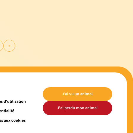
»
J’ai vu un animal
s d'utilisation
J'ai perdu mon animal
ntialité
es aux cookies