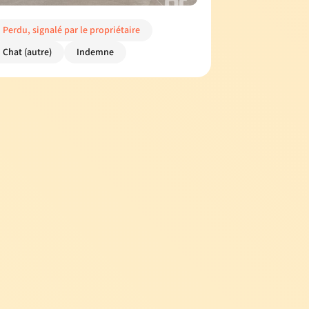
Perdu, signalé par le propriétaire
Chat (autre)
Indemne