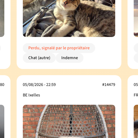
Perdu, signalé par le propriétaire
Chat (autre)
Indemne
80
05/08/2026 - 22:59
#14479
05
BE Ixelles
FR