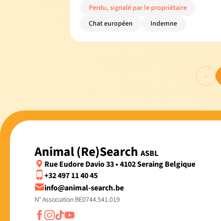
Perdu, signalé par le propriétaire
Chat européen
Indemne
«
Animal (Re)Search
ASBL
Rue Eudore Davio 33 • 4102 Seraing Belgique
+32 497 11 40 45
info@animal-search.be
N° Association BE0744.541.019