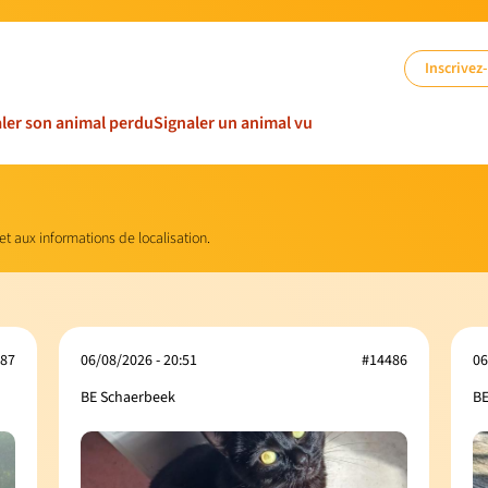
Inscrivez
ler son animal perdu
Signaler un animal vu
 et aux informations de localisation.
87
06/08/2026 - 20:51
#14486
06
BE Schaerbeek
BE