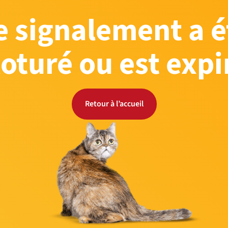
e signalement a é
loturé ou est expi
Retour à l’accueil