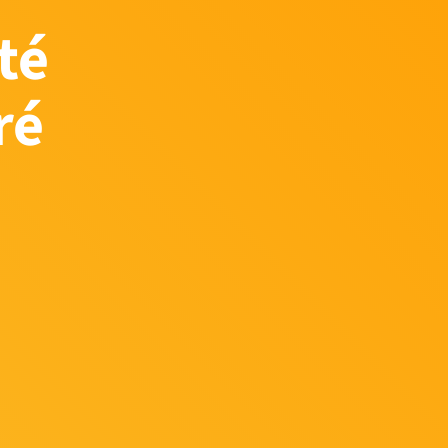
té
ré