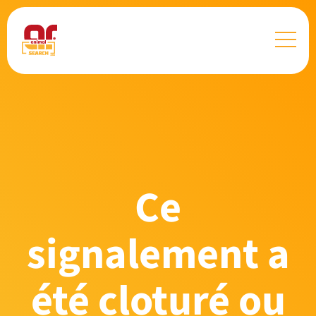
Ce
signalement a
été cloturé ou