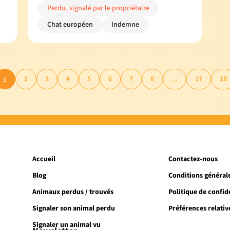
Perdu, signalé par le propriétaire
Chat européen
Indemne
2
3
4
5
6
7
8
17
18
1
...
Accueil
Contactez-nous
Blog
Conditions générale
Animaux perdus / trouvés
Politique de confide
Signaler son animal perdu
Préférences relativ
Signaler un animal vu