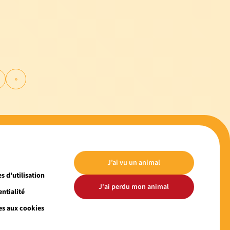
»
J’ai vu un animal
s d'utilisation
J'ai perdu mon animal
ntialité
es aux cookies