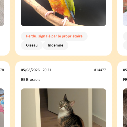
Perdu, signalé par le propriétaire
Oiseau
Indemne
78
05/08/2026 - 20:21
#14477
05
BE Brussels
FR