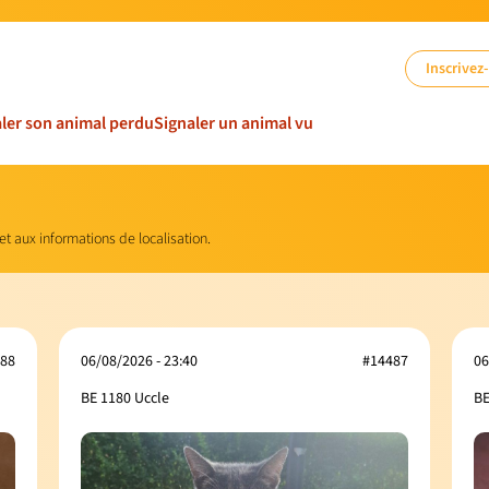
Inscrivez
ler son animal perdu
Signaler un animal vu
 et aux informations de localisation.
88
06/08/2026 - 23:40
#14487
06
BE 1180 Uccle
BE