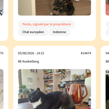
Perdu, signalé par le propriétaire
Chat européen
Indemne
75
05/08/2026 - 14:15
#14474
04
BE Koekelberg
BE
Co