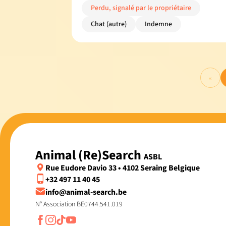
Perdu, signalé par le propriétaire
Chat (autre)
Indemne
«
Animal (Re)Search
ASBL
Rue Eudore Davio 33 • 4102 Seraing Belgique
+32 497 11 40 45
info@animal-search.be
N° Association BE0744.541.019