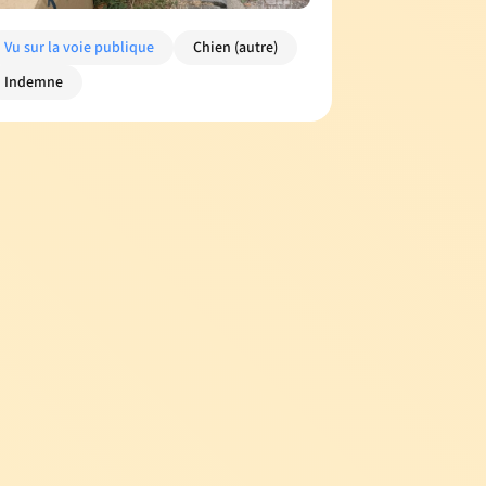
Vu sur la voie publique
Chien (autre)
Indemne