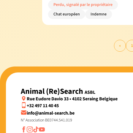
Perdu, signalé par le propriétaire
Chat européen
Indemne
«
1
Animal (Re)Search
ASBL
Rue Eudore Davio 33 • 4102 Seraing Belgique
+32 497 11 40 45
info@animal-search.be
N° Association BE0744.541.019