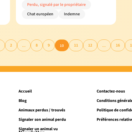
Perdu, signalé par le propriétaire
Chat européen
Indemne
2
8
9
11
12
16
1
...
10
...
Accueil
Contactez-nous
Blog
Conditions générale
Animaux perdus / trouvés
Politique de confide
Signaler son animal perdu
Préférences relativ
Signaler un animal vu