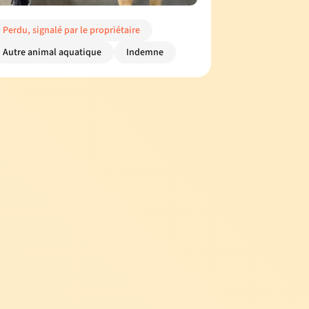
Perdu, signalé par le propriétaire
Autre animal aquatique
Indemne