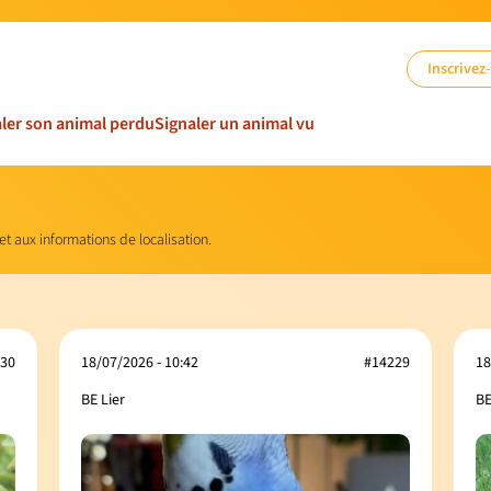
Inscrivez
ler son animal perdu
Signaler un animal vu
 et aux informations de localisation.
30
18/07/2026 - 10:42
#14229
18
BE Lier
BE