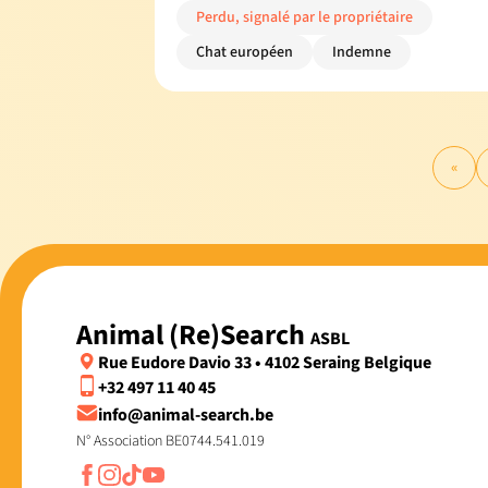
Perdu, signalé par le propriétaire
Chat européen
Indemne
«
Animal (Re)Search
ASBL
Rue Eudore Davio 33 • 4102 Seraing Belgique
+32 497 11 40 45
info@animal-search.be
N° Association BE0744.541.019