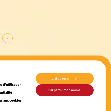
»
J’ai vu un animal
s d'utilisation
J'ai perdu mon animal
ntialité
es aux cookies