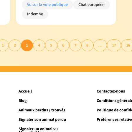
Vu sur la voie publique
Chat européen
Indemne
1
2
4
5
6
7
8
17
18
3
...
Accueil
Contactez-nous
Blog
Conditions générale
Animaux perdus / trouvés
Politique de confide
Signaler son animal perdu
Préférences relativ
Signaler un animal vu