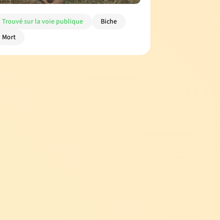
Trouvé sur la voie publique
Biche
Mort