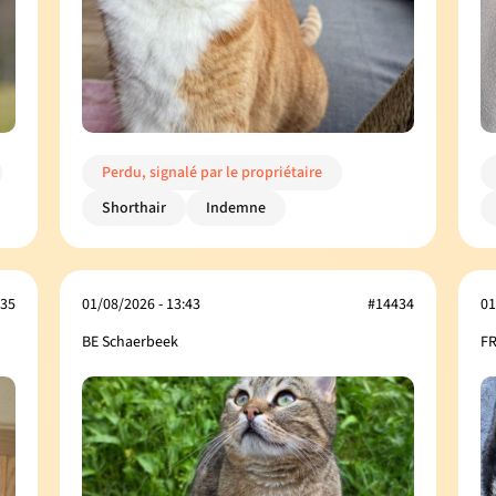
Perdu, signalé par le propriétaire
Shorthair
Indemne
35
01/08/2026 - 13:43
#14434
01
BE Schaerbeek
FR