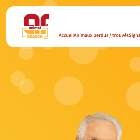
Accueil
Animaux perdus / trouvés
Signa