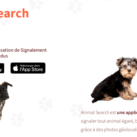
earch
isation de Signalement
rdus
Animal Search est
une appl
signaler tout animal égaré, 
grâce à des photos géolocal