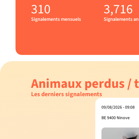
310
3,716
Signalements mensuels
Signalements an
Animaux perdus / 
Les derniers signalements
09/08/2026 - 09:08
BE 9400 Ninove