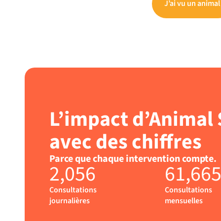
J’ai vu un animal
L’impact d’Animal
avec des chiffres
Parce que chaque intervention compte.
2,056
61,66
Consultations
Consultations
journalières
mensuelles