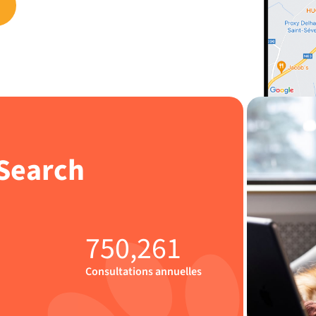
J'
 Search
5
750,261
Consultations annuelles