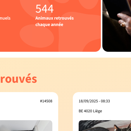
544
nuels
Animaux retrouvés
chaque année
trouvés
#14508
18/09/2025 - 08:33
BE 4020 Liège