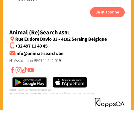
Je m’abonne
Animal (Re)Search
ASBL
Rue Eudore Davio 33 • 4102 Seraing Belgique
+32 497 11 40 45
info@animal-search.be
N° Association BE0744.541.019
Google Play est une marque de Google LLC.
App Store® sont des marques déposées d'Apple Inc. aux États-Unis et dans d'autres pays.