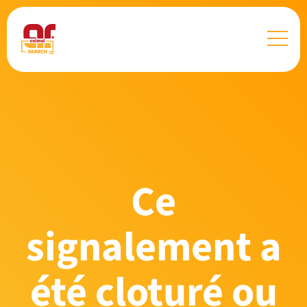
Ce
signalement a
été cloturé ou