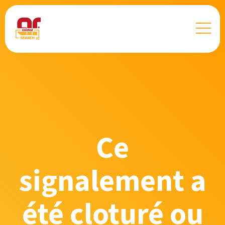
Ce
signalement a
été cloturé ou