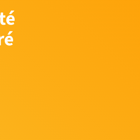
té
ré