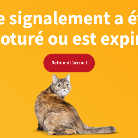
e signalement a é
loturé ou est expi
Retour à l’accueil