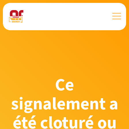
Ce
signalement a
été cloturé ou