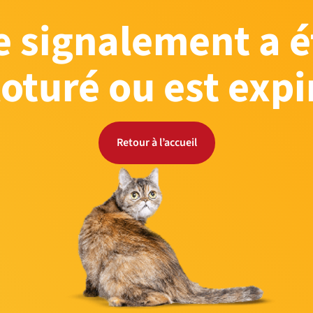
e signalement a é
loturé ou est expi
Retour à l’accueil