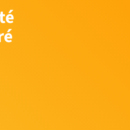
té
ré